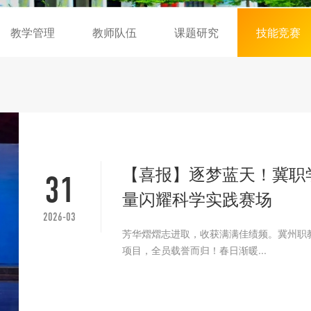
教学管理
教师队伍
课题研究
技能竞赛
【喜报】逐梦蓝天！冀职
31
量闪耀科学实践赛场
2026-03
芳华熠熠志进取，收获满满佳绩频。冀州职
项目，全员载誉而归！春日渐暖...