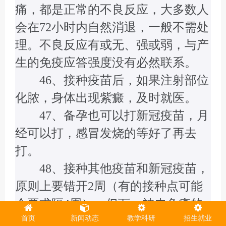
痛，都是正常的不良反应，大多数人
会在72小时内自然消退，一般不需处
理。不良反应有或无、强或弱，与产
生的免疫应答强度没有必然联系。
46、接种疫苗后，如果注射部位
化脓，身体出现紫癜，及时就医。
47、备孕也可以打新冠疫苗，月
经可以打，感冒发烧的等好了再去
打。
48、接种其他疫苗和新冠疫苗，
原则上要错开2周（有的接种点可能
会要求隔4周），但万一被未免疫的
首页
新闻动态
教学科研
招生就业
狗咬了，还是要第一时间打狂犬病疫