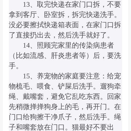
13、取完快递在家门口拆，不要
拿到客厅、卧室拆，拆完快递洗手。
没必要擦拭快递箱表面，在家门口拆
了直接扔出去，然后洗手就好了。
14、照顾完家里的传染病患者
（比如流感、肝炎患者等）后，要洗
手。
15、养宠物的家庭要注意：给宠
物梳毛、喂食、铲屎后洗手。遛狗牵
绳、戴嘴套，避免它乱吃东西。回家
先稍微掸掸狗身上的毛，再开门。在
门口给狗擦干净爪子，然后洗手。绳
子和嘴套放在门口。猫最好不要出